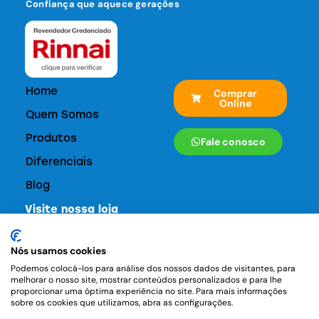
Confiança que aquece gerações
Home
Comprar
Online
Quem Somos
Produtos
Fale conosco
Diferenciais
Blog
Visite nossa loja
Rua Tutóia, 661 - Paraíso - São Paulo
Nós usamos cookies
contato@multiaquecedores.com.br
Podemos colocá-los para análise dos nossos dados de visitantes, para
(11) 94777-6412
melhorar o nosso site, mostrar conteúdos personalizados e para lhe
proporcionar uma óptima experiência no site. Para mais informações
(11) 3057-3957
sobre os cookies que utilizamos, abra as configurações.
Siga-nos: