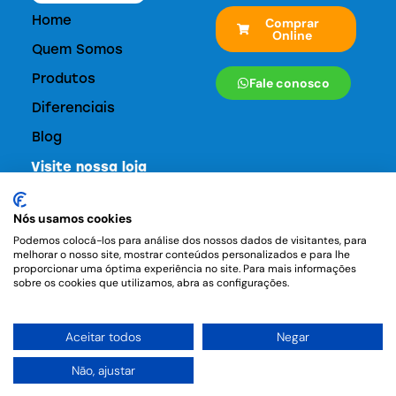
Home
Comprar
Online
Quem Somos
Produtos
Fale conosco
Diferenciais
Blog
Visite nossa loja
Rua Tutóia, 661 - Paraíso - São Paulo
Nós usamos cookies
contato@multiaquecedores.com.br
Podemos colocá-los para análise dos nossos dados de visitantes, para
(11) 94777-6412
melhorar o nosso site, mostrar conteúdos personalizados e para lhe
proporcionar uma óptima experiência no site. Para mais informações
(11) 3057-3957
sobre os cookies que utilizamos, abra as configurações.
Siga-nos:
Aceitar todos
Negar
Não, ajustar
Desenvolvido por
Rotamáxima Digital