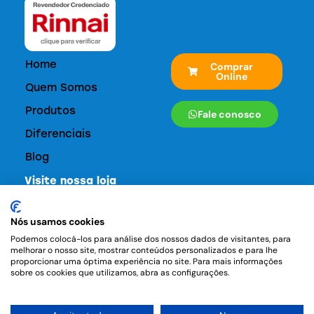
Home
Comprar
Online
Quem Somos
Produtos
Fale conosco
Diferenciais
Blog
Visite nossa loja
Rua Tutóia, 661 - Paraíso - São Paulo
Nós usamos cookies
contato@multiaquecedores.com.br
Podemos colocá-los para análise dos nossos dados de visitantes, para
(11) 94777-6412
melhorar o nosso site, mostrar conteúdos personalizados e para lhe
proporcionar uma óptima experiência no site. Para mais informações
(11) 3057-3957
sobre os cookies que utilizamos, abra as configurações.
Siga-nos: