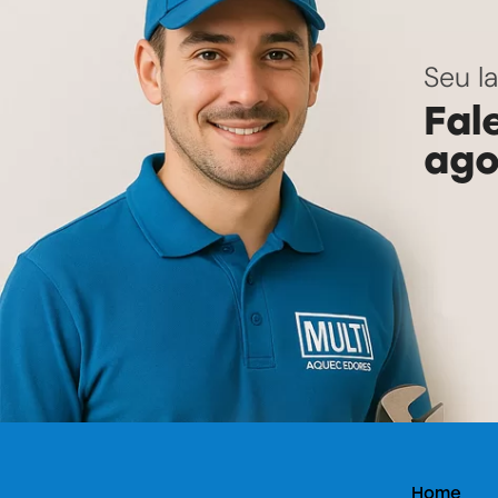
Seu l
Fal
ago
Home