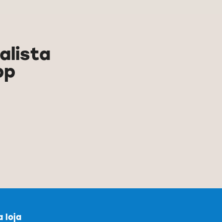
alista
pp
 loja