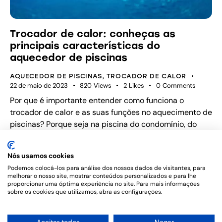
Trocador de calor: conheças as
principais características do
aquecedor de piscinas
AQUECEDOR DE PISCINAS
,
TROCADOR DE CALOR
22 de maio de 2023
820
Views
2
Likes
0
Comments
Por que é importante entender como funciona o
trocador de calor e as suas funções no aquecimento de
piscinas? Porque seja na piscina do condomínio, do
clube ou da academia, sabemos que uma piscina
aquecida faz toda a diferença. Então, se você gerencia
Nós usamos cookies
um local com esse perfil e quer proporcionar o maior
Podemos colocá-los para análise dos nossos dados de visitantes, para
conforto para todos…
melhorar o nosso site, mostrar conteúdos personalizados e para lhe
proporcionar uma óptima experiência no site. Para mais informações
sobre os cookies que utilizamos, abra as configurações.